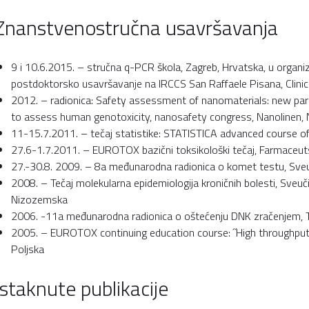
Znanstvenostručna usavršavanja
9 i 10.6.2015. – stručna q-PCR škola, Zagreb, Hrvatska, u organ
postdoktorsko usavršavanje na IRCCS San Raffaele Pisana, Clinical
2012. – radionica: Safety assessment of nanomaterials: new pa
to assess human genotoxicity, nanosafety congress, Nanolinen, N
11-15.7.2011. – tečaj statistike: STATISTICA advanced course o
27.6-1.7.2011. – EUROTOX bazični toksikološki tečaj, Farmaceutsk
27.-30.8. 2009. – 8a međunarodna radionica o komet testu, Sveučil
2008. – Tečaj molekularna epidemiologija kroničnih bolesti, Sveučil
Nizozemska
2006. -11a međunarodna radionica o oštećenju DNK zračenjem, Te
2005. – EUROTOX continuing education course: ˝High throughput a
Poljska
Istaknute publikacije