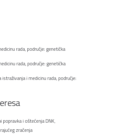
medicinu rada, područje: genetička
medicinu rada, područje: genetička
istraživanja i medicinu rada, područje:
teresa
mi popravka i oštećenja DNK,
irajućeg zračenja