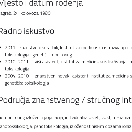
Mjesto i datum rođenja
agreb, 24. kolovoza 1980.
Radno iskustvo
2011.- znanstveni suradnik, Institut za medicinska istraživanja i 
toksikologija i genetički monitoring
2010.-2011. – viši asistent, Institut za medicinska istraživanja i 
toksikologija
2004.-2010. – znanstveni novak- asistent, Institut za medicinska 
genetička toksikologija
Područja znanstvenog / stručnog in
iomonitoring izloženih populacija, individualna osjetljivost, mehaniz
anotoksikologija, genotoksikologija, izloženost niskim dozama ioniz