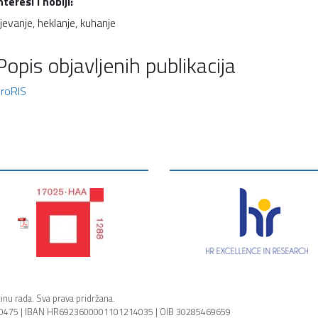
nteresi i hobiji:
jevanje, heklanje, kuhanje
Popis objavljenih publikacija
roRIS
cinu rada. Sva prava pridržana.
3270475 | IBAN HR6923600001101214035 | OIB 30285469659