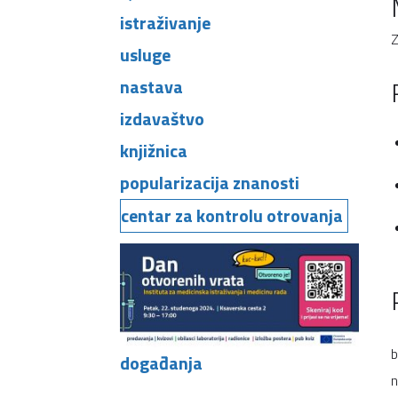
istraživanje
Z
usluge
nastava
izdavaštvo
knjižnica
popularizacija znanosti
centar za kontrolu otrovanja
b
događanja
n