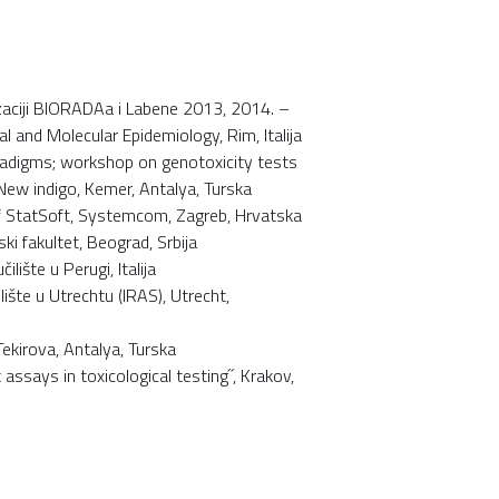
izaciji BIORADAa i Labene 2013, 2014. –
 and Molecular Epidemiology, Rim, Italija
radigms; workshop on genotoxicity tests
ew indigo, Kemer, Antalya, Turska
f StatSoft, Systemcom, Zagreb, Hrvatska
i fakultet, Beograd, Srbija
ište u Perugi, Italija
ište u Utrechtu (IRAS), Utrecht,
kirova, Antalya, Turska
ssays in toxicological testing˝, Krakov,