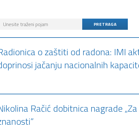
Radionica o zaštiti od radona: IMI ak
doprinosi jačanju nacionalnih kapaci
Nikolina Račić dobitnica nagrade „Za
znanosti“