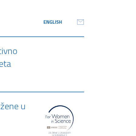
ENGLISH
tivno
teta
 žene u