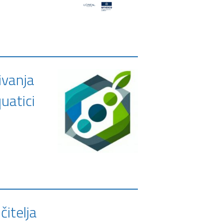
ivanja
uatici
čitelja