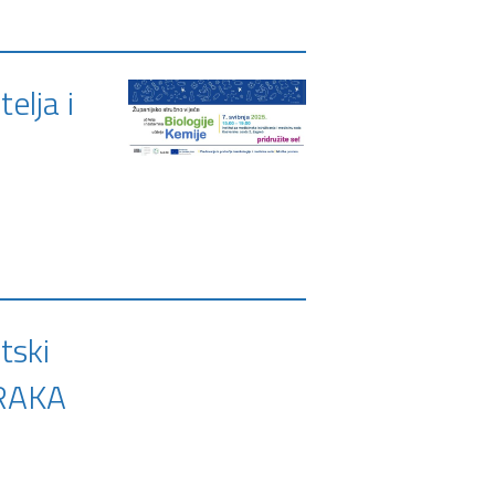
elja i
tski
ZRAKA