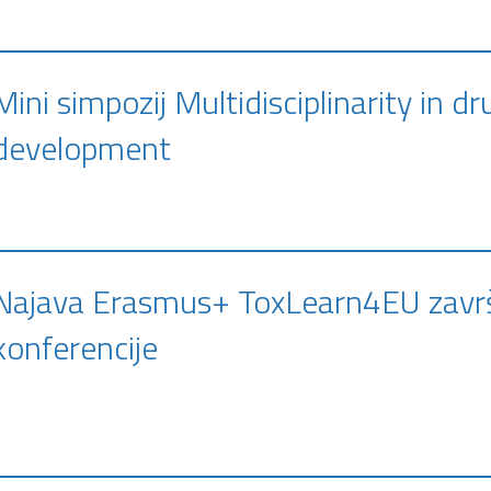
Mini simpozij Multidisciplinarity in dr
development
Najava Erasmus+ ToxLearn4EU zavr
konferencije