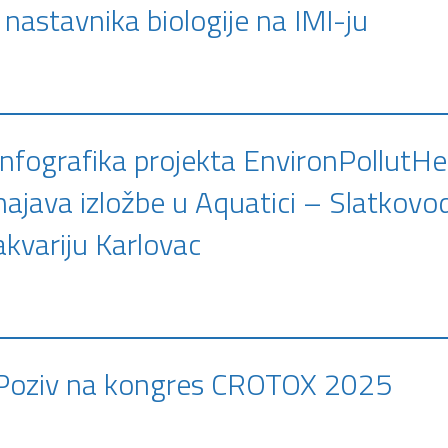
i nastavnika biologije na IMI-ju
Infografika projekta EnvironPollutHea
najava izložbe u Aquatici – Slatkov
akvariju Karlovac
Poziv na kongres CROTOX 2025