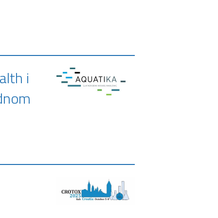
lth i
odnom