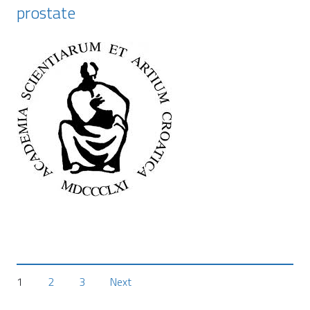
prostate
Posts
1
2
3
Next