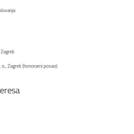
slovanja
, Zagreb
. o., Zagreb (honorarni posao)
teresa