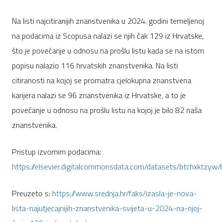
Na listi najcitiranijih znanstvenika u 2024. godini temeljenoj
na podacima iz Scopusa nalazi se njih čak 129 iz Hrvatske,
što je povećanje u odnosu na prošlu listu kada se na istom
popisu nalazio 116 hrvatskih znanstvenika. Na listi
citiranosti na kojoj se promatra cjelokupna znanstvena
karijera nalazi se 96 znanstvenika iz Hrvatske, a to je
povećanje u odnosu na prošlu listu na kojoj je bilo 82 naša
znanstvenika.
Pristup izvornim podacima:
https://elsevier.digitalcommonsdata.com/datasets/btchxktzyw/
Preuzeto s:
https://www.srednja.hr/faks/izasla-je-nova-
lista-najutjecajnijih-znanstvenika-svijeta-u-2024-na-njoj-