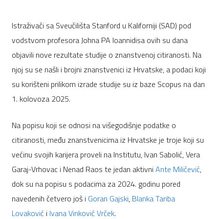
Istraživači sa Sveučilišta Stanford u Kaliforniji (SAD) pod
vodstvom profesora Johna PA Ioannidisa ovih su dana
objavili nove rezultate studije o znanstvenoj citiranosti. Na
njoj su se našli i brojni znanstvenici iz Hrvatske, a podaci koji
su korišteni prilikom izrade studije su iz baze Scopus na dan
1. kolovoza 2025.
Na popisu koji se odnosi na višegodišnje podatke o
citiranosti, među znanstvenicima iz Hrvatske je troje koji su
većinu svojih karijera proveli na Institutu, Ivan Sabolić, Vera
Garaj-Vrhovac i Nenad Raos te jedan aktivni
Ante Miličević
,
dok su na popisu s podacima za 2024. godinu pored
navedenih četvero još i
Goran Gajski
,
Blanka Tariba
Lovaković
i
Ivana Vinković Vrček
.