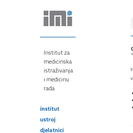
Institut za
medicinska
istraživanja
I
i medicinu
v
rada
institut
ustroj
djelatnici