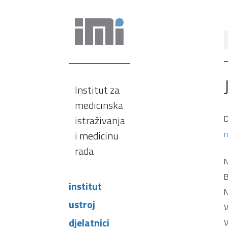
Institut za
medicinska
istraživanja
D
i medicinu
n
rada
N
B
institut
N
ustroj
V
djelatnici
V