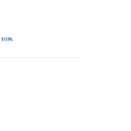
s
EOJN
.