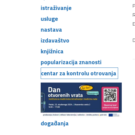
P
istraživanje
R
usluge
E
nastava
izdavaštvo
D
knjižnica
popularizacija znanosti
centar za kontrolu otrovanja
događanja