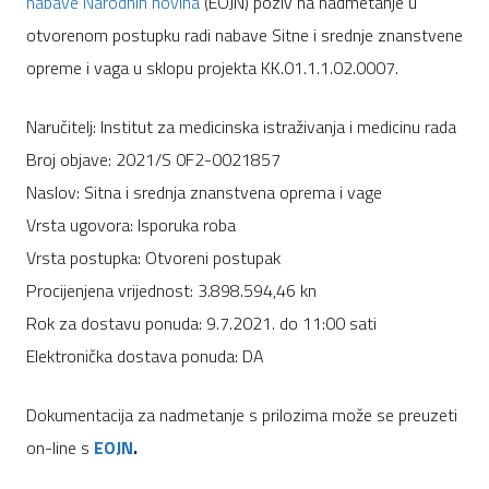
nabave Narodnih novina
(EOJN) poziv na nadmetanje u
otvorenom postupku radi nabave Sitne i srednje znanstvene
opreme i vaga u sklopu projekta KK.01.1.1.02.0007.
Naručitelj: Institut za medicinska istraživanja i medicinu rada
Broj objave: 2021/S 0F2-0021857
Naslov: Sitna i srednja znanstvena oprema i vage
Vrsta ugovora: Isporuka roba
Vrsta postupka: Otvoreni postupak
Procijenjena vrijednost: 3.898.594,46 kn
Rok za dostavu ponuda:
9.7
.2021. do 11:00
sati
Elektronička dostava ponuda: DA
Dokumentacija za nadmetanje s prilozima može se preuzeti
on-line s
EOJN
.