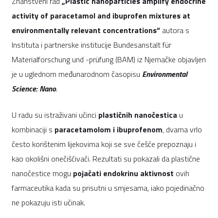
Znanstveni rad
„Plastic nanoparticles amplify endocrine
activity of paracetamol and ibuprofen mixtures at
environmentally relevant concentrations“
autora s
Instituta i partnerske institucije Bundesanstalt für
Materialforschung und -prüfung (BAM) iz Njemačke objavljen
je u uglednom međunarodnom časopisu
Environmental
Science: Nano
.
U radu su istraživani učinci
plastičnih nanočestica
u
kombinaciji s
paracetamolom i ibuprofenom
, dvama vrlo
često korištenim lijekovima koji se sve češće prepoznaju i
kao okolišni onečišćivači. Rezultati su pokazali da plastične
nanočestice mogu
pojačati endokrinu aktivnost
ovih
farmaceutika kada su prisutni u smjesama, iako pojedinačno
ne pokazuju isti učinak.