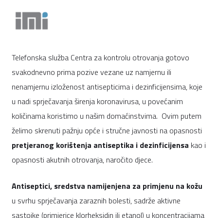
Telefonska služba Centra za kontrolu otrovanja gotovo
svakodnevno prima pozive vezane uz namjernu ili
nenamjernu izloženost antisepticima i dezinficijensima, koje
u nadi sprječavanja širenja koronavirusa, u povećanim
količinama koristimo u našim domaćinstvima. Ovim putem
želimo skrenuti pažnju opće i stručne javnosti na opasnosti
pretjeranog korištenja antiseptika i dezinficijensa
kao i
opasnosti akutnih otrovanja, naročito djece.
Antiseptici, sredstva namijenjena za primjenu na kožu
u svrhu sprječavanja zaraznih bolesti, sadrže aktivne
sastojke (primjerice klorheksidin ili etanol) u koncentracijama