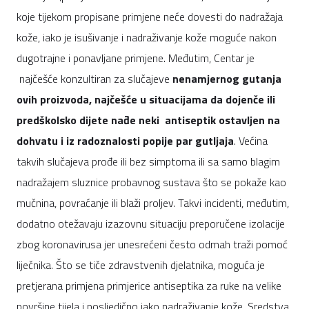
koje tijekom propisane primjene neće dovesti do nadražaja
kože, iako je isušivanje i nadraživanje kože moguće nakon
dugotrajne i ponavljane primjene. Međutim, Centar je
najčešće konzultiran za slučajeve
nenamjernog gutanja
ovih proizvoda, najčešće u situacijama da dojenče ili
predškolsko dijete nađe neki antiseptik ostavljen na
dohvatu i iz radoznalosti popije par gutljaja
. Većina
takvih slučajeva prođe ili bez simptoma ili sa samo blagim
nadražajem sluznice probavnog sustava što se pokaže kao
mučnina, povraćanje ili blaži proljev. Takvi incidenti, međutim,
dodatno otežavaju izazovnu situaciju preporučene izolacije
zbog koronavirusa jer unesrećeni često odmah traži pomoć
liječnika. Što se tiče zdravstvenih djelatnika, moguća je
pretjerana primjena primjerice antiseptika za ruke na velike
površine tijela i posljedično jako nadraživanje kože. Sredstva