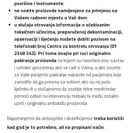
površine i instrumente
;
ne nosite proizvode namijenjene za primjenu na
Vašem radnom mjestu u Vaš dom
;
u slučaju otrovanja informacije o očekivanim
toksičnim učincima, preporučenoj dekontaminaciji,
opservaciji i liječenju možete dobiti pozivom na
telefonski broj Centra za kontrolu otrovanja (01
2348 342). Pri tome imajte pri ruci originalno
pakiranje proizvoda
na kojem su navedeni ime, sastav
i oznake upozorenja ako se radi o Vama, a ako zovete
za Vaše pacijente pakiranje nabavite od pacijenata koje
zamolite da ga ponesu sa sobom ako su na putu
liječniku ili u slučajevima da osoblje hitne medicinske
pomoći odlazi na intervenciju trebalo bi među ostalim
uzeti i originalnu ambalažu proizvoda.
Napominjemo da antiseptike i dezinficijense
treba koristiti
kad god je to potrebno, ali na propisani način
.