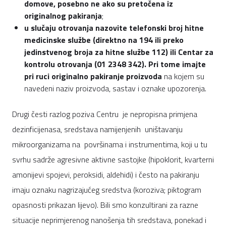
domove, posebno ne ako su pretočena iz
originalnog pakiranja
;
u slučaju otrovanja nazovite telefonski broj hitne
medicinske službe (direktno na 194 ili preko
jedinstvenog broja za hitne službe 112) ili Centar za
kontrolu otrovanja (01 2348 342). Pri tome imajte
pri ruci originalno pakiranje proizvoda
na kojem su
navedeni naziv proizvoda, sastav i oznake upozorenja.
Drugi česti razlog poziva Centru je nepropisna primjena
dezinficijenasa, sredstava namijenjenih uništavanju
mikroorganizama na površinama i instrumentima, koji u tu
svrhu sadrže agresivne aktivne sastojke (hipoklorit, kvarterni
amonijevi spojevi, peroksidi, aldehidi) i često na pakiranju
imaju oznaku nagrizajućeg sredstva (koroziva; piktogram
opasnosti prikazan lijevo). Bili smo konzultirani za razne
situacije neprimjerenog nanošenja tih sredstava, ponekad i