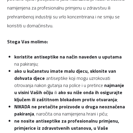
namijenjena za profesionalnu primjenu u zdravstvu ili
prehrambenoj industriji su vrlo koncentrirana i ne smiju se
koristiti u domaćinstvu.
Stoga Vas molimo:
koristite antiseptike na
način naveden u uputama
na pakiranju;
ako u kućanstvu imate malu djecu, sklonite van
dohvata djece
antiseptike koji mogu uzrokovati
otrovanja nakon gutanja na police i u pretince
najmanje
u visini Vaših očiju
ili
ako su niže onda ih osigurajte
ključem ili zaštitnom blokadom protiv otvaranja
;
NIKADA ne pretačite proizvode u druga neoznačena
pakiranja
, naročita ona namijenjena hrani i piću;
ne nosite antiseptike za profesionalnu primjenu,
primjerice iz zdravstvenih ustanova, u Vaše