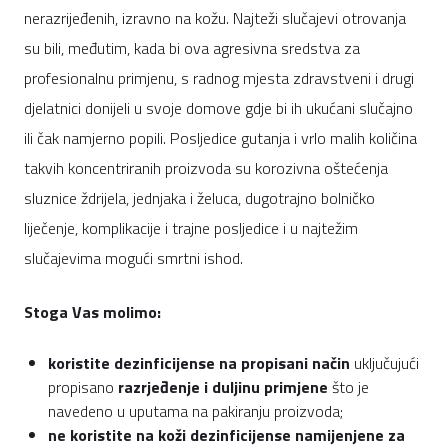
nerazrijeđenih, izravno na kožu. Najteži slučajevi otrovanja
su bili, međutim, kada bi ova agresivna sredstva za
profesionalnu primjenu, s radnog mjesta zdravstveni i drugi
djelatnici donijeli u svoje domove gdje bi ih ukućani slučajno
ili čak namjerno popili. Posljedice gutanja i vrlo malih količina
takvih koncentriranih proizvoda su korozivna oštećenja
sluznice ždrijela, jednjaka i želuca, dugotrajno bolničko
liječenje, komplikacije i trajne posljedice i u najtežim
slučajevima mogući smrtni ishod.
Stoga Vas molimo:
koristite dezinficijense na propisani način
uključujući
propisano
razrjeđenje i duljinu primjene
što je
navedeno u uputama na pakiranju proizvoda;
ne koristite
na koži
dezinficijense namijenjene za